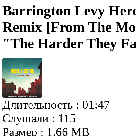
Barrington Levy Her
Remix [From The Mot
"The Harder They Fa
Длительность :
01:47
Слушали :
115
Размер :
1.66 MB